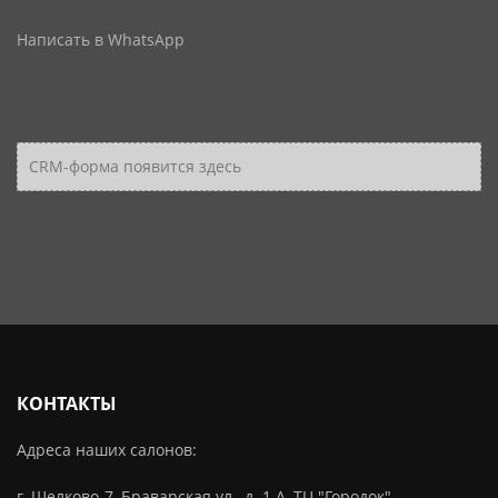
Написать в WhatsApp
CRM-форма появится здесь
КОНТАКТЫ
Адреса наших салонов:
г. Щелково-7, Браварская ул., д. 1 А, ТЦ "Городок"