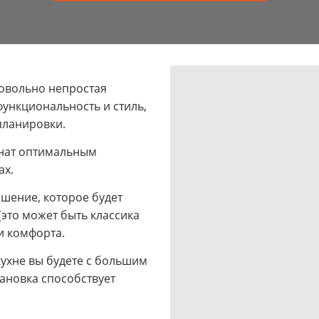
довольно непростая
функциональность и стиль,
 планировки.
мнат оптимальным
ах.
шение, которое будет
(это может быть классика
 и комфорта.
кухне вы будете с большим
тановка способствует