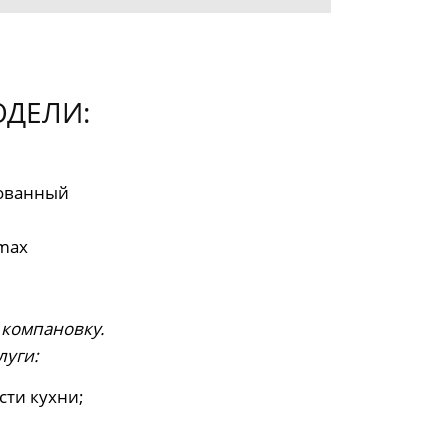
ДЕЛИ:
ованный
rmax
 компановку.
луги:
сти кухни;