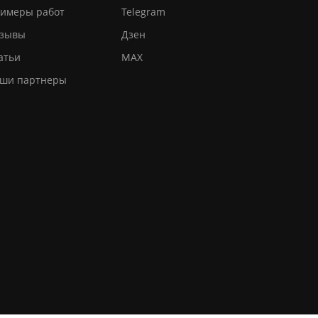
имеры работ
Telegram
зывы
Дзен
атьи
MAX
ши партнеры