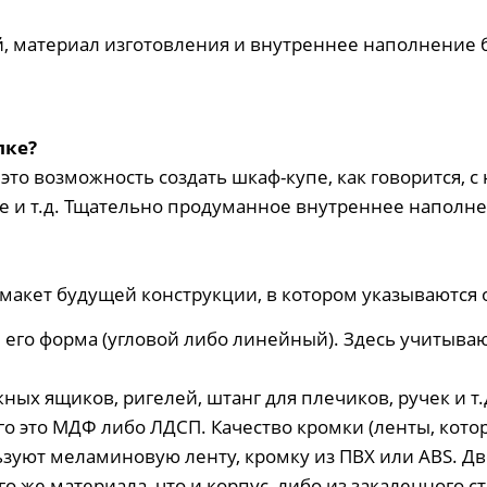
, материал изготовления и внутреннее наполнение 
пке?
это возможность создать шкаф-купе, как говорится, с
е и т.д. Тщательно продуманное внутреннее наполн
-макет будущей конструкции, в котором указываются
и его форма (угловой либо линейный). Здесь учитыв
ных ящиков, ригелей, штанг для плечиков, ручек и т.
о это МДФ либо ЛДСП. Качество кромки (ленты, кото
зуют меламиновую ленту, кромку из ПВХ или ABS. Дв
го же материала, что и корпус, либо из закаленного 