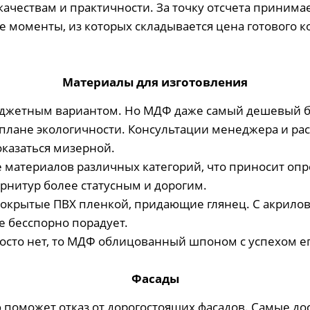
чествам и практичности. За точку отсчета принимае
 моменты, из которых складывается цена готового к
Материалы для изготовления
юджетным вариантом. Но МДФ даже самый дешевый бу
плане экологичности. Консультации менеджера и ра
оказаться мизерной.
 материалов различных категорий, что приносит опр
рнитур более статусным и дорогим.
покрытые ПВХ пленкой, придающие глянец. С акрило
не бесспорно порадует.
просто нет, то МДФ облицованный шпоном с успехом е
Фасады
 поможет отказ от дорогостоящих фасадов. Самые дос