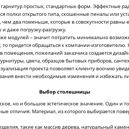
м гарнитур простых, стандартных форм. Эффектные р
тся полки открытого типа, скошенные пеналы или у
 чем два поменьше, которые в совокупности равны е
и даже погрузку-разгрузку.
же модулей – значит потратить минимально возможн
 то придется обращаться к компании-изготовителю.
ов помещения, пожеланий заказчика создается дизайн
урнитуры, цвета, образцов бытовых приборов, сант
изуализация проекта позволяет клиенту воочию увиде
вания внести необходимые изменения и избежать ли
Выбор столешницы
кое, но и большое эстетическое значение. Один и то
ые отличия. Материал, из которого выбирается пове
делия, такие как массив дерева, натуральный камень,