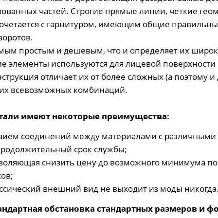
ерованных частей. Строгие прямые линии, четкие гео
 сочетается с гарнитуром, имеющим общие правильны
воротов.
самым простым и дешевым, что и определяет их широ
ие элементы используются для лицевой поверхности
трукция отличает их от более сложных (а поэтому и 
и их всевозможных комбинаций.
етали имеют некоторые преимущества:
твием соединений между материалами с различными 
продолжительный срок службы;
воляющая снизить цену до возможного минимума по 
ов;
ассический внешний вид не выходит из моды никогда
андартная обстановка стандартных размеров и ф