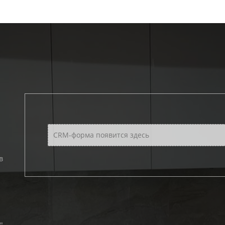
CRM-форма появится здесь
в
"