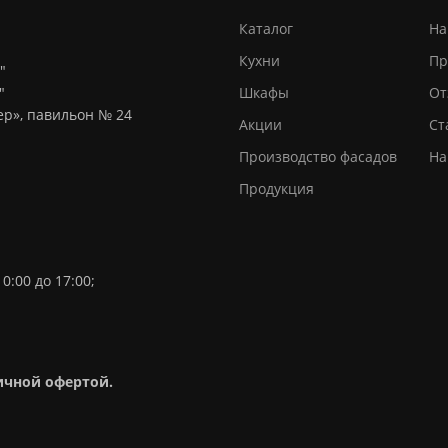
Каталог
На
Кухни
Пр
"
"
Шкафы
От
тер», павильон № 24
Акции
Ст
Производство фасадов
На
Продукция
0:00 до 17:00;
личной офертой.