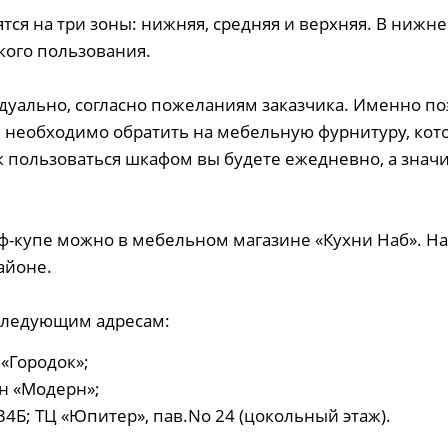
тся на три зоны: нижняя, средняя и верхняя. В нижне
кого пользования.
дуально, согласно пожеланиям заказчика. Именно п
е необходимо обратить на мебельную фурнитуру, кот
к пользоваться шкафом вы будете ежедневно, а значи
ф-купе можно в мебельном магазине «Кухни Наб». Н
айоне.
следующим адресам:
 «Городок»;
он «Модерн»;
34Б; ТЦ «Юпитер», пав.No 24 (цокольный этаж).