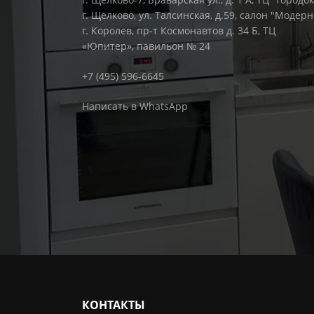
г. Щелково, ул. Талсинская, д.59, салон "Модерн
г. Королев, пр-т Космонавтов д. 34 Б, ТЦ
«Юпитер», павильон № 24
+7 (495) 596-6645
Написать в WhatsApp
КОНТАКТЫ