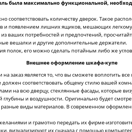
бель была максимально функциональной, необхо
но соответствовать количеству дверок. Такое расп
ов и появлением лишних ящиков, мешающих легком
из ваших потребностей и предпочтений, просчитайте
ные вешалки и другие дополнительные держатели.
я полок, его можно сделать потайным либо же угло
Внешнее оформление шкафа-купе
а заказ является то, что вы сможете воплотить все
пе должен соответствовать общему стилю вашей ком
лами на всю дверцу, стеклянные фасады, которые ви
 глубины и воздушности. Оригинально будет смотр
е разные виды материалов. В современном оформлени
 желаниями и грамотно передать их фирме-изготови
мки, визуализируют их сначала с помощью компьютер