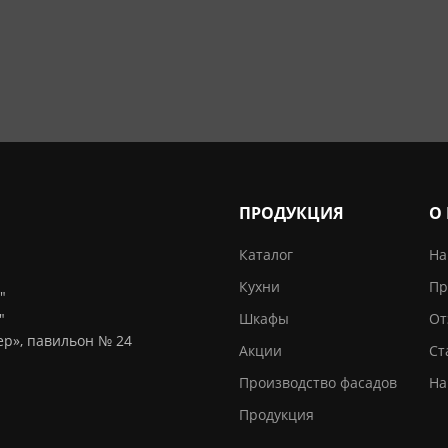
ПРОДУКЦИЯ
О
Каталог
На
Кухни
Пр
"
"
Шкафы
От
тер», павильон № 24
Акции
Ст
Производство фасадов
На
Продукция