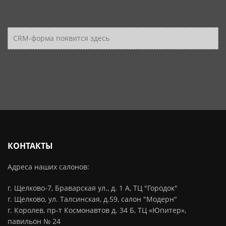
CRM-форма появится здесь
КОНТАКТЫ
Адреса наших салонов:
г. Щелково-7, Браварская ул., д. 1 А, ТЦ "Городок"
г. Щелково, ул. Талсинская, д.59, салон "Модерн"
г. Королев, пр-т Космонавтов д. 34 Б, ТЦ «Юпитер»,
павильон № 24