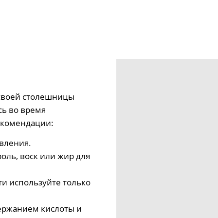
своей столешницы
сь во время
екомендации:
явления.
оль, воск или жир для
ти используйте только
ержанием кислоты и