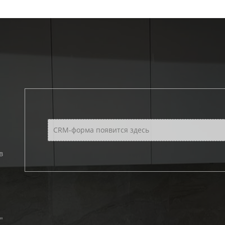
CRM-форма появится здесь
в
"