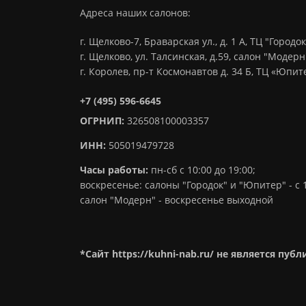
Адреса наших салонов:
г. Щелково-7, Браварская ул., д. 1 А, ТЦ "Городок
г. Щелково, ул. Талсинская, д.59, салон "Модерн
г. Королев, пр-т Космонавтов д. 34 Б, ТЦ «Юпи
+7 (495) 596-6645
ОГРНИП:
326508100003357
ИНН:
505019479728
Часы работы:
пн-сб с 10:00 до 19:00;
воскресенье: салоны "Городок" и "Юпитер" - с 1
салон "Модерн" - воскресенье выходной
*Сайт https://kuhni-nab.ru/ не является пуб