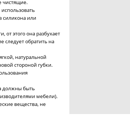
е чистящие.
ь использовать
з силикона или
и, от этого она разбухает
е следует обратить на
ягкой, натуральной
новой стороной губки.
ользования
а должны быть
изводителями мебели).
еские вещества, не