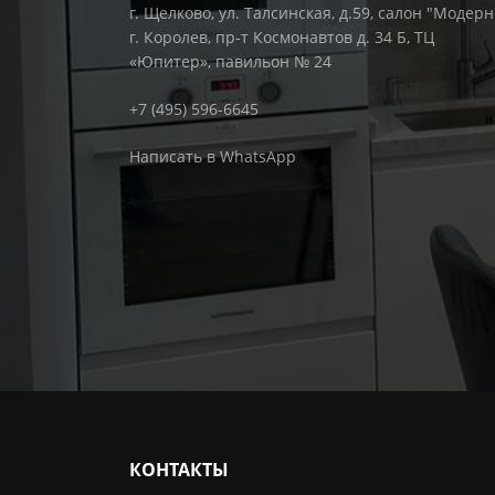
г. Щелково, ул. Талсинская, д.59, салон "Модерн
г. Королев, пр-т Космонавтов д. 34 Б, ТЦ
«Юпитер», павильон № 24
+7 (495) 596-6645
Написать в WhatsApp
КОНТАКТЫ