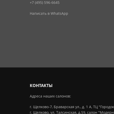
+7 (495) 596-6645
Написать в WhatsApp
КОНТАКТЫ
Адреса наших салонов:
г. Щелково-7, Браварская ул., д. 1 А, ТЦ "Городок
г. Щелково, ул. Талсинская, д.59, салон "Модерн