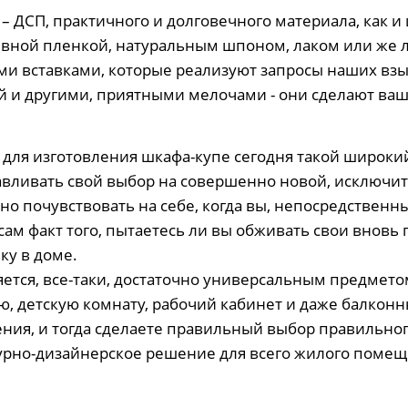
– ДСП, практичного и долговечного материала, как и
вной пленкой, натуральным шпоном, лаком или же 
ми вставками, которые реализуют запросы наших взы
й и другими, приятными мелочами - они сделают ва
для изготовления шкафа-купе сегодня такой широкий
авливать свой выбор на совершенно новой, исключит
 почувствовать на себе, когда вы, непосредственны
сам факт того, пытаетесь ли вы обживать свои внов
ку в доме.
яется, все-таки, достаточно универсальным предмет
ю, детскую комнату, рабочий кабинет и даже балкон
ния, и тогда сделаете правильный выбор правильног
урно-дизайнерское решение для всего жилого помещ